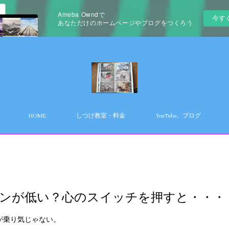
Ameba Owndで
今す
あなただけのホームページやブログをつくろう
HOME
しつけ教室・料金
YouTube、ブログ
ンが低い？心のスイッチを押すと・・・
が乗り気じゃない。