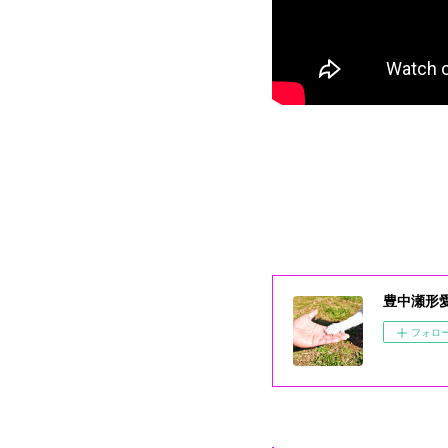
豊中瀬形
フォロ