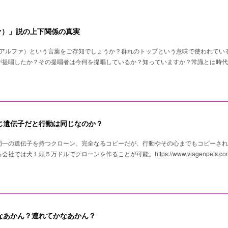
ァ）」説の上下関係の真実
（アルファ）という言葉をご存知でしょうか？群れのトップという意味で使われてい
が提唱したか？その提唱者は今何を提唱しているか？知っていますか？常識とは時代
じ遺伝子だと行動は同じなのか？
 同一の遺伝子を持つクローン。完全なるコピーだが、行動やその心までもコピーさ
は犬１頭５万ドルでクローンを作ることが可能。https://www.viagenpets.co
なあかん？連れてかなあかん？