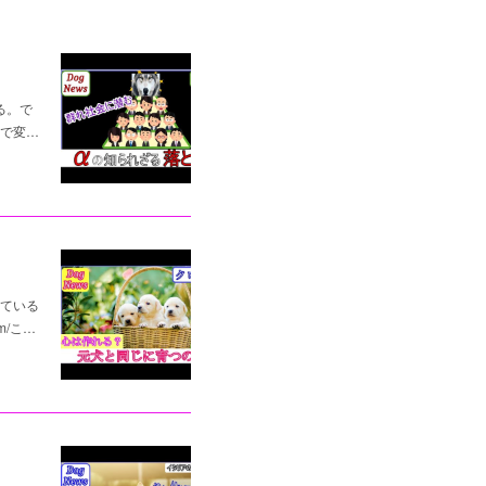
る。で
で変…
れている
m/こ…