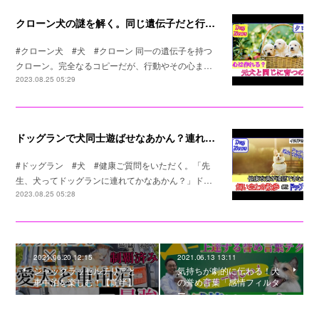
クローン犬の謎を解く。同じ遺伝子だと行動は同じなのか？
#クローン犬 #犬 #クローン 同一の遺伝子を持つ
クローン。完全なるコピーだが、行動やその心ま…
2023.08.25 05:29
ドッグランで犬同士遊ばせなあかん？連れてかなあかん？
#ドッグラン #犬 #健康ご質問をいただく。「先
生、犬ってドッグランに連れてかなあかん？」ド…
2023.08.25 05:28
2021.06.20 12:15
2021.06.13 13:11
ジャックラッセルテリアと
気持ちが劇的に伝わる！犬
車中泊を楽しむ！【前半】
の誉め言葉「感情フィルタ
ー」