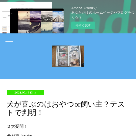
Ameba Owndで
あなただけのホームページやブログをつ
くろう
今すぐ試す
2021.06.13 13:15
犬が喜ぶのはおやつor飼い主？テス
トで判明！
２大疑問！
犬が喜ぶのは・・・