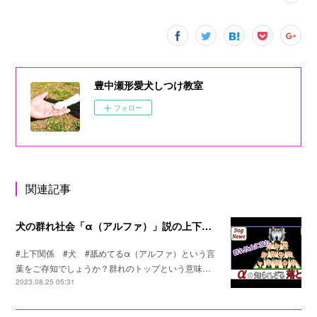
豊中瀬形愛犬しつけ教室
フォロー
関連記事
犬の群れ社会「α（アルファ）」説の上下関係の真実
#上下関係 #犬 #舐めてるα（アルファ）という言
葉をご存知でしょうか？群れのトップという意味…
2023.08.25 05:31