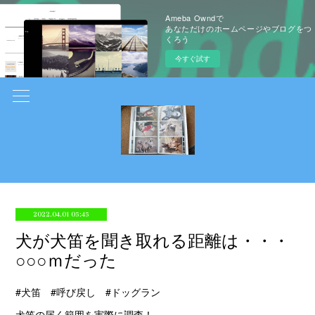
Ameba Owndで
あなただけのホームページやブログをつ
くろう
今すぐ試す
2022.04.01 05:45
犬が犬笛を聞き取れる距離は・・・
○○○ｍだった
#犬笛 #呼び戻し #ドッグラン
犬笛の届く範囲を実際に調査！