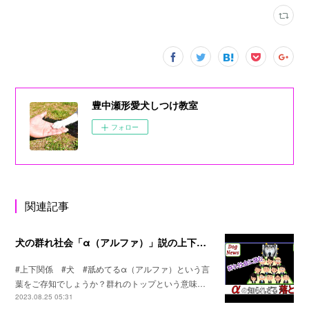
豊中瀬形愛犬しつけ教室
フォロー
関連記事
犬の群れ社会「α（アルファ）」説の上下関係の真実
#上下関係 #犬 #舐めてるα（アルファ）という言
葉をご存知でしょうか？群れのトップという意味…
2023.08.25 05:31