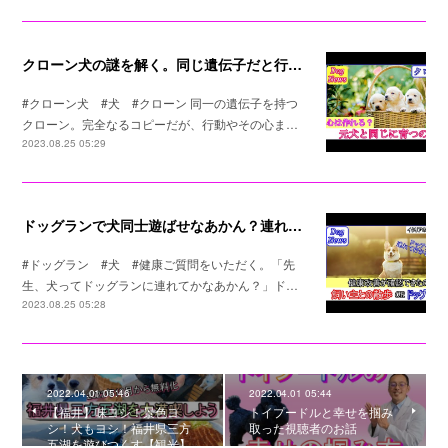
クローン犬の謎を解く。同じ遺伝子だと行動は同じなのか？
#クローン犬 #犬 #クローン 同一の遺伝子を持つ
クローン。完全なるコピーだが、行動やその心ま…
2023.08.25 05:29
ドッグランで犬同士遊ばせなあかん？連れてかなあかん？
#ドッグラン #犬 #健康ご質問をいただく。「先
生、犬ってドッグランに連れてかなあかん？」ド…
2023.08.25 05:28
2022.04.01 05:46
2022.04.01 05:44
【福井】味ヨシ！景色ヨ
トイプードルと幸せを掴み
シ！犬もヨシ！福井県三方
取った視聴者のお話
五湖を遊びつくす【観光】