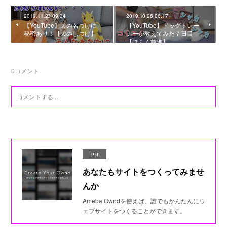
2019.11.23 09:34
2019.10.26 06:17
【YouTube】犬の名づけに
【YouTube】ドッグトレー
秘密あり！【犬のしつけ】
ナーが教えてみた７日目
【ほふく前進】
0
コメント
PR
あなたもサイトをつくってみませ
んか
Ameba Owndを使えば、誰でもかんたんにウ
ェブサイトをつくることができます。