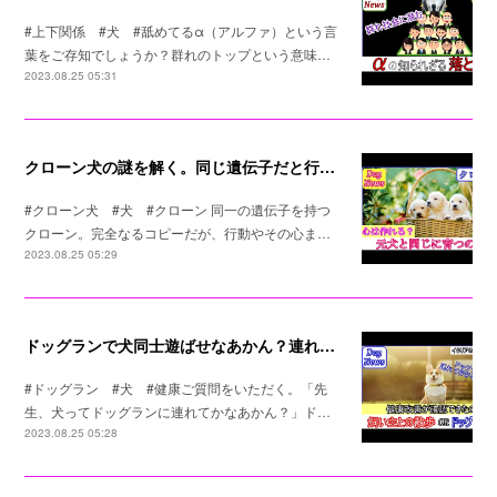
#上下関係 #犬 #舐めてるα（アルファ）という言
葉をご存知でしょうか？群れのトップという意味…
2023.08.25 05:31
クローン犬の謎を解く。同じ遺伝子だと行動は同じなのか？
#クローン犬 #犬 #クローン 同一の遺伝子を持つ
クローン。完全なるコピーだが、行動やその心ま…
2023.08.25 05:29
ドッグランで犬同士遊ばせなあかん？連れてかなあかん？
#ドッグラン #犬 #健康ご質問をいただく。「先
生、犬ってドッグランに連れてかなあかん？」ド…
2023.08.25 05:28