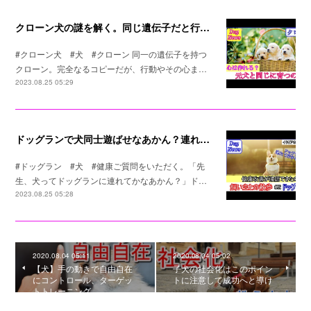
クローン犬の謎を解く。同じ遺伝子だと行動は同じなのか？
#クローン犬 #犬 #クローン 同一の遺伝子を持つ
クローン。完全なるコピーだが、行動やその心ま…
2023.08.25 05:29
ドッグランで犬同士遊ばせなあかん？連れてかなあかん？
#ドッグラン #犬 #健康ご質問をいただく。「先
生、犬ってドッグランに連れてかなあかん？」ド…
2023.08.25 05:28
2020.08.04 05:11
2020.08.04 05:02
【犬】手の動きで自由自在
子犬の社会化はこのポイン
にコントロール、ターゲッ
トに注意して成功へと導け
トトレーニング