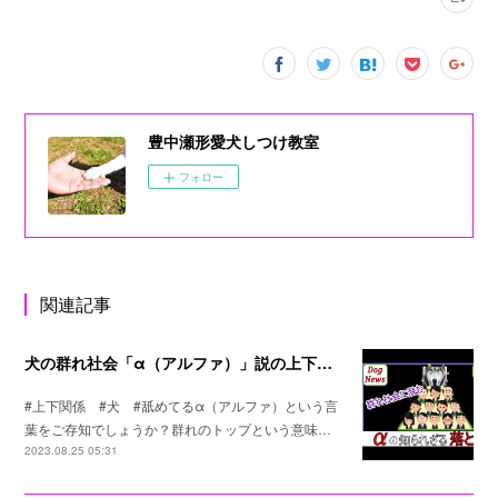
豊中瀬形愛犬しつけ教室
フォロー
関連記事
犬の群れ社会「α（アルファ）」説の上下関係の真実
#上下関係 #犬 #舐めてるα（アルファ）という言
葉をご存知でしょうか？群れのトップという意味…
2023.08.25 05:31