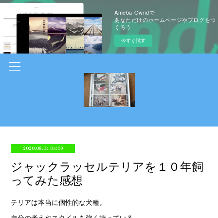
Ameba Owndで
あなただけのホームページやブログをつ
くろう
今すぐ試す
2020.08.04 05:09
ジャックラッセルテリアを１０年飼
ってみた感想
テリアは本当に個性的な犬種。
自分の考えやスタイルを強く持っている。