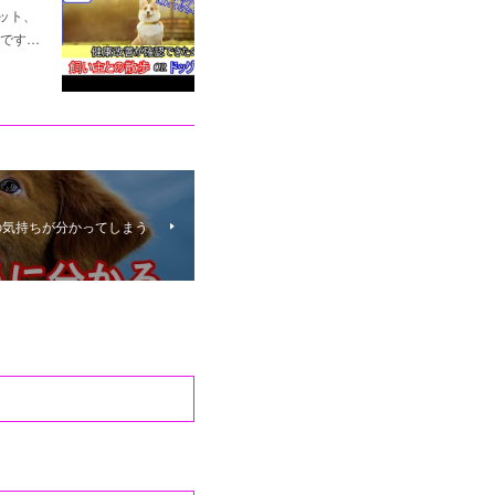
ット、
です…
の気持ちが分かってしまう