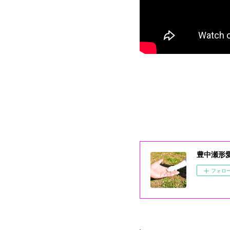
豊中瀬形
フォロ