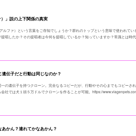
ァ）」説の上下関係の真実
（アルファ）という言葉をご存知でしょうか？群れのトップという意味で使われてい
が提唱したか？その提唱者は今何を提唱しているか？知っていますか？常識とは時代
じ遺伝子だと行動は同じなのか？
 同一の遺伝子を持つクローン。完全なるコピーだが、行動やその心までもコピーさ
は犬１頭５万ドルでクローンを作ることが可能。https://www.viagenpets.co
なあかん？連れてかなあかん？