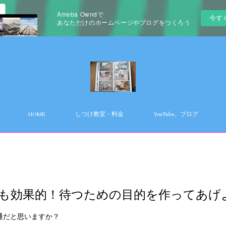
Ameba Owndで
今す
あなただけのホームページやブログをつくろう
HOME
しつけ教室・料金
YouTube、ブログ
も効果的！待つための目的を作ってあげ
通だと思いますか？