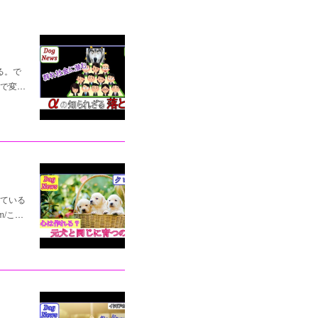
る。で
で変…
れている
m/こ…