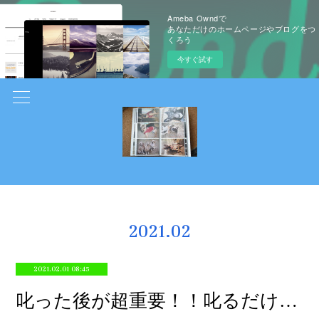
Ameba Owndで
あなただけのホームページやブログをつ
くろう
今すぐ試す
2021
.
02
2021.02.01 08:45
叱った後が超重要！！叱るだけで終わらない犬のしつけ方